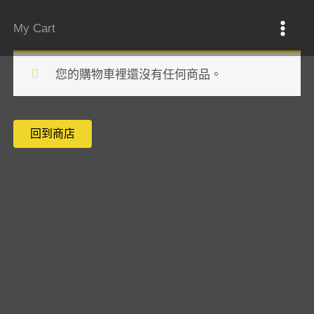
跳
至
My Cart
主
要
您的購物車裡還沒有任何商品。
內
容
回到商店