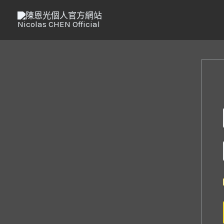
跳
至
主
要
內
容